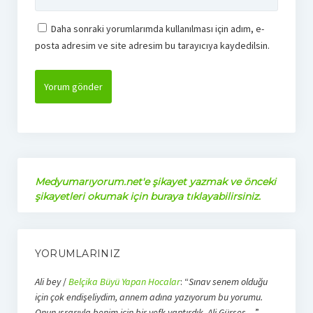
Daha sonraki yorumlarımda kullanılması için adım, e-
posta adresim ve site adresim bu tarayıcıya kaydedilsin.
Medyumarıyorum.net'e şikayet yazmak ve önceki
şikayetleri okumak için buraya tıklayabilirsiniz.
YORUMLARINIZ
Ali bey
/
Belçika Büyü Yapan Hocalar
: “
Sınav senem olduğu
için çok endişeliydim, annem adına yazıyorum bu yorumu.
Onun ısrarıyla benim için bir vefk yaptırdık. Ali Gürses…
”