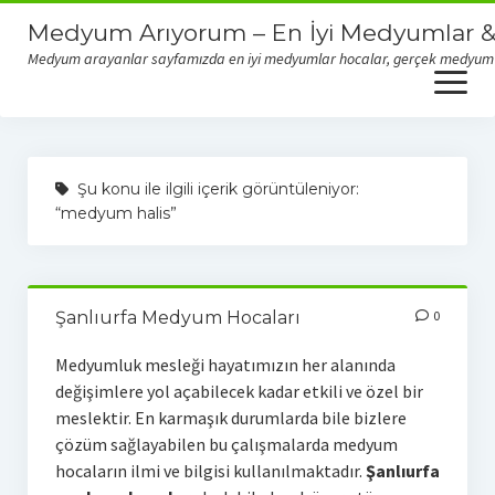
Medyum Arıyorum – En İyi Medyumlar &
Medyum arayanlar sayfamızda en iyi medyumlar hocalar, gerçek medyum yor
open
menu
Gerçek Medyumlar & Dolandırıcı Medyumlar
Şu konu ile ilgili içerik görüntüleniyor:
“medyum halis”
Şanlıurfa Medyum Hocaları
0
Medyumluk mesleği hayatımızın her alanında
değişimlere yol açabilecek kadar etkili ve özel bir
meslektir. En karmaşık durumlarda bile bizlere
çözüm sağlayabilen bu çalışmalarda medyum
hocaların ilmi ve bilgisi kullanılmaktadır.
Şanlıurfa