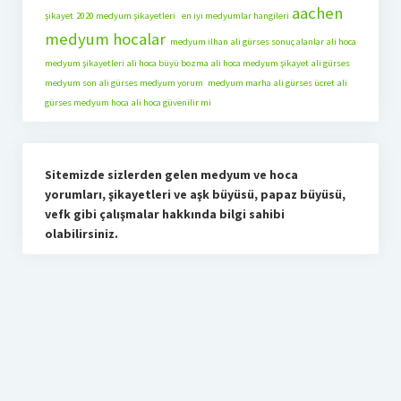
aachen
şikayet
2020 medyum şikayetleri
en iyi medyumlar hangileri
medyum hocalar
medyum ilhan
ali gürses sonuç alanlar
ali hoca
medyum şikayetleri
ali hoca büyü bozma
ali hoca medyum şikayet
ali gürses
medyum son
ali gürses medyum yorum
medyum marha
ali gürses ücret
ali
gürses medyum hoca
ali hoca güvenilir mi
Sitemizde sizlerden gelen medyum ve hoca
yorumları, şikayetleri ve aşk büyüsü, papaz büyüsü,
vefk gibi çalışmalar hakkında bilgi sahibi
olabilirsiniz.