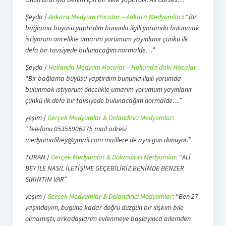
Şeyda
/
Ankara Medyum Hocalar – Ankara Medyumları
: “
Bir
bağlama büyüsü yaptırdım bununla ilgili yorumda bulunmak
istiyorum öncelikle umarım yorumum yayınlanır çünkü ilk
defa bir tavsiyede bulunacağım normalde…
”
Şeyda
/
Hollanda Medyum Hocalar – Hollanda’daki Hocalar
:
“
Bir bağlama büyüsü yaptırdım bununla ilgili yorumda
bulunmak istiyorum öncelikle umarım yorumum yayınlanır
çünkü ilk defa bir tavsiyede bulunacağım normalde…
”
yeşim
/
Gerçek Medyumlar & Dolandırıcı Medyumlar
:
“
Telefonu 05355906275 mail adresi
medyumalibey@gmail.com maillere de aynı gün dönüyor.
”
TURAN
/
Gerçek Medyumlar & Dolandırıcı Medyumlar
: “
ALİ
BEY İLE NASIL İLETİŞİME GEÇEBİLİRİZ BENİMDE BENZER
SIKINTIM VAR
”
yeşim
/
Gerçek Medyumlar & Dolandırıcı Medyumlar
: “
Ben 27
yaşındayım, bugüne kadar doğru düzgün bir ilişkim bile
olmamıştı, arkadaşlarım evlenmeye başlayınca ailemden