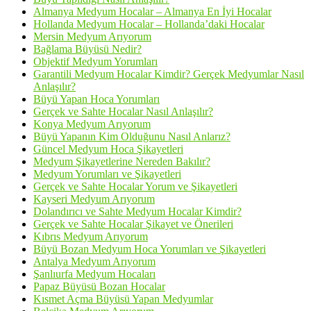
Almanya Medyum Hocalar – Almanya En İyi Hocalar
Hollanda Medyum Hocalar – Hollanda’daki Hocalar
Mersin Medyum Arıyorum
Bağlama Büyüsü Nedir?
Objektif Medyum Yorumları
Garantili Medyum Hocalar Kimdir? Gerçek Medyumlar Nasıl
Anlaşılır?
Büyü Yapan Hoca Yorumları
Gerçek ve Sahte Hocalar Nasıl Anlaşılır?
Konya Medyum Arıyorum
Büyü Yapanın Kim Olduğunu Nasıl Anlarız?
Güncel Medyum Hoca Şikayetleri
Medyum Şikayetlerine Nereden Bakılır?
Medyum Yorumları ve Şikayetleri
Gerçek ve Sahte Hocalar Yorum ve Şikayetleri
Kayseri Medyum Arıyorum
Dolandırıcı ve Sahte Medyum Hocalar Kimdir?
Gerçek ve Sahte Hocalar Şikayet ve Önerileri
Kıbrıs Medyum Arıyorum
Büyü Bozan Medyum Hoca Yorumları ve Şikayetleri
Antalya Medyum Arıyorum
Şanlıurfa Medyum Hocaları
Papaz Büyüsü Bozan Hocalar
Kısmet Açma Büyüsü Yapan Medyumlar