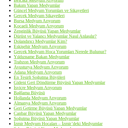
Belçika Medyum Arıyorum
Bakım Yapan Medyumlar
Güncel Medyum Yorumları ve Şikayetleri
Gerçek Medyum Şikayetleri
Bursa Medyum Arıyorum
Kocaeli Medyum Arıyorum
Zenginlik Büyüsü Yapan Medyumlar
Dürüst ve Yalancı Medyumlar Nasıl Anlaşılır?
Dolandırıcı Medyumlar Kim?
Eskişehir Medyum Arıyorum
Gerçek Medyum Hoca Yorumları Nerede Bulunur?
Yıldızname Bakan Medyumlar
Trabzon Medyum Arıyorum
Avusturya Medyum Arıyorum
Adana Medyum Arıyorum
En Tesirli Soğutma Büyüleri
Gideni Geri Döndürme Büyüsü Yapan Medyumlar
İsviçre Medyum Arıyorum
Bağlama Büyüsü
Hollanda Medyum Arıyorum
Almanya Medyum Arıyorum
Geri Getirme Büyüsü Yapan Medyumlar
Canbar Büyüsü Yapan Medyumlar
Soğutma Büyüsü Yapan Medyumlar
İzmir Medyum Hocaları – İzmir’deki Medyumlar