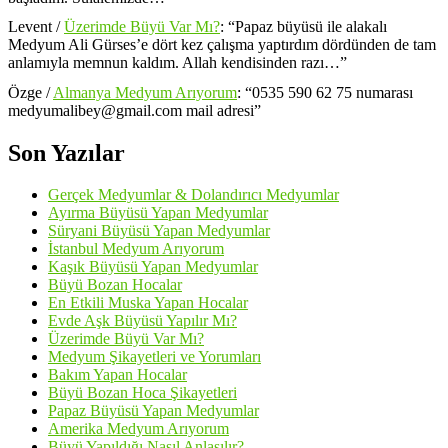
Levent
/
Üzerimde Büyü Var Mı?
: “
Papaz büyüsü ile alakalı
Medyum Ali Gürses’e dört kez çalışma yaptırdım dördünden de tam
anlamıyla memnun kaldım. Allah kendisinden razı…
”
Özge
/
Almanya Medyum Arıyorum
: “
0535 590 62 75 numarası
medyumalibey@gmail.com mail adresi
”
Son Yazılar
Gerçek Medyumlar & Dolandırıcı Medyumlar
Ayırma Büyüsü Yapan Medyumlar
Süryani Büyüsü Yapan Medyumlar
İstanbul Medyum Arıyorum
Kaşık Büyüsü Yapan Medyumlar
Büyü Bozan Hocalar
En Etkili Muska Yapan Hocalar
Evde Aşk Büyüsü Yapılır Mı?
Üzerimde Büyü Var Mı?
Medyum Şikayetleri ve Yorumları
Bakım Yapan Hocalar
Büyü Bozan Hoca Şikayetleri
Papaz Büyüsü Yapan Medyumlar
Amerika Medyum Arıyorum
Büyü Yapıldığı Nasıl Anlaşılır?