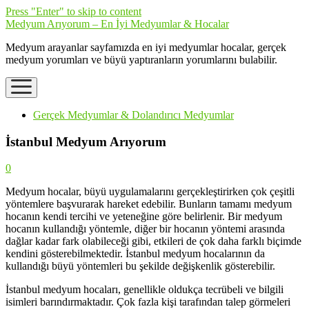
Press "Enter" to skip to content
Medyum Arıyorum – En İyi Medyumlar & Hocalar
Medyum arayanlar sayfamızda en iyi medyumlar hocalar, gerçek
medyum yorumları ve büyü yaptıranların yorumlarını bulabilir.
open
menu
Gerçek Medyumlar & Dolandırıcı Medyumlar
İstanbul Medyum Arıyorum
0
Medyum hocalar, büyü uygulamalarını gerçekleştirirken çok çeşitli
yöntemlere başvurarak hareket edebilir. Bunların tamamı medyum
hocanın kendi tercihi ve yeteneğine göre belirlenir. Bir medyum
hocanın kullandığı yöntemle, diğer bir hocanın yöntemi arasında
dağlar kadar fark olabileceği gibi, etkileri de çok daha farklı biçimde
kendini gösterebilmektedir. İstanbul medyum hocalarının da
kullandığı büyü yöntemleri bu şekilde değişkenlik gösterebilir.
İstanbul medyum hocaları, genellikle oldukça tecrübeli ve bilgili
isimleri barındırmaktadır. Çok fazla kişi tarafından talep görmeleri