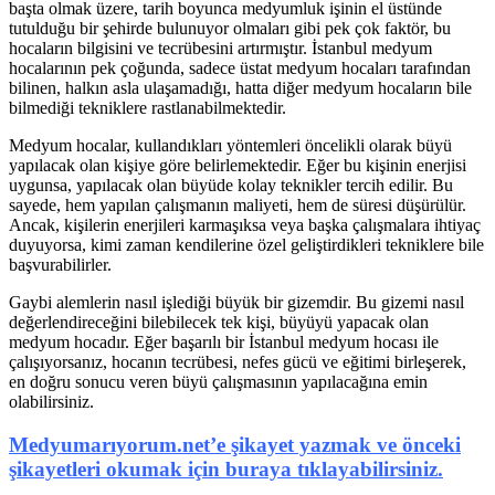
başta olmak üzere, tarih boyunca medyumluk işinin el üstünde
tutulduğu bir şehirde bulunuyor olmaları gibi pek çok faktör, bu
hocaların bilgisini ve tecrübesini artırmıştır. İstanbul medyum
hocalarının pek çoğunda, sadece üstat medyum hocaları tarafından
bilinen, halkın asla ulaşamadığı, hatta diğer medyum hocaların bile
bilmediği tekniklere rastlanabilmektedir.
Medyum hocalar, kullandıkları yöntemleri öncelikli olarak büyü
yapılacak olan kişiye göre belirlemektedir. Eğer bu kişinin enerjisi
uygunsa, yapılacak olan büyüde kolay teknikler tercih edilir. Bu
sayede, hem yapılan çalışmanın maliyeti, hem de süresi düşürülür.
Ancak, kişilerin enerjileri karmaşıksa veya başka çalışmalara ihtiyaç
duyuyorsa, kimi zaman kendilerine özel geliştirdikleri tekniklere bile
başvurabilirler.
Gaybi alemlerin nasıl işlediği büyük bir gizemdir. Bu gizemi nasıl
değerlendireceğini bilebilecek tek kişi, büyüyü yapacak olan
medyum hocadır. Eğer başarılı bir İstanbul medyum hocası ile
çalışıyorsanız, hocanın tecrübesi, nefes gücü ve eğitimi birleşerek,
en doğru sonucu veren büyü çalışmasının yapılacağına emin
olabilirsiniz.
Medyumarıyorum.net’e şikayet yazmak ve önceki
şikayetleri okumak için buraya tıklayabilirsiniz.