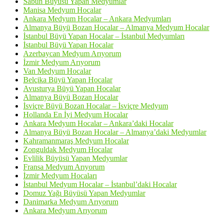
Sabun Büyüsü Yapan Medyumlar
Manisa Medyum Hocalar
Ankara Medyum Hocalar – Ankara Medyumları
Almanya Büyü Bozan Hocalar – Almanya Medyum Hocalar
İstanbul Büyü Yapan Hocalar – İstanbul Medyumları
İstanbul Büyü Yapan Hocalar
Azerbaycan Medyum Arıyorum
İzmir Medyum Arıyorum
Van Medyum Hocalar
Belçika Büyü Yapan Hocalar
Avusturya Büyü Yapan Hocalar
Almanya Büyü Bozan Hocalar
İsviçre Büyü Bozan Hocalar – İsviçre Medyum
Hollanda En İyi Medyum Hocalar
Ankara Medyum Hocalar – Ankara’daki Hocalar
Almanya Büyü Bozan Hocalar – Almanya’daki Medyumlar
Kahramanmaraş Medyum Hocalar
Zonguldak Medyum Hocalar
Evlilik Büyüsü Yapan Medyumlar
Fransa Medyum Arıyorum
İzmir Medyum Hocaları
İstanbul Medyum Hocalar – İstanbul’daki Hocalar
Domuz Yağı Büyüsü Yapan Medyumlar
Danimarka Medyum Arıyorum
Ankara Medyum Arıyorum