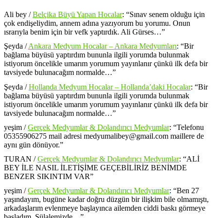
Ali bey
/
Belçika Büyü Yapan Hocalar
: “
Sınav senem olduğu için
çok endişeliydim, annem adına yazıyorum bu yorumu. Onun
ısrarıyla benim için bir vefk yaptırdık. Ali Gürses…
”
Şeyda
/
Ankara Medyum Hocalar – Ankara Medyumları
: “
Bir
bağlama büyüsü yaptırdım bununla ilgili yorumda bulunmak
istiyorum öncelikle umarım yorumum yayınlanır çünkü ilk defa bir
tavsiyede bulunacağım normalde…
”
Şeyda
/
Hollanda Medyum Hocalar – Hollanda’daki Hocalar
: “
Bir
bağlama büyüsü yaptırdım bununla ilgili yorumda bulunmak
istiyorum öncelikle umarım yorumum yayınlanır çünkü ilk defa bir
tavsiyede bulunacağım normalde…
”
yeşim
/
Gerçek Medyumlar & Dolandırıcı Medyumlar
: “
Telefonu
05355906275 mail adresi medyumalibey@gmail.com maillere de
aynı gün dönüyor.
”
TURAN
/
Gerçek Medyumlar & Dolandırıcı Medyumlar
: “
ALİ
BEY İLE NASIL İLETİŞİME GEÇEBİLİRİZ BENİMDE
BENZER SIKINTIM VAR
”
yeşim
/
Gerçek Medyumlar & Dolandırıcı Medyumlar
: “
Ben 27
yaşındayım, bugüne kadar doğru düzgün bir ilişkim bile olmamıştı,
arkadaşlarım evlenmeye başlayınca ailemden ciddi baskı görmeye
başladım. Sülalemizde…
”