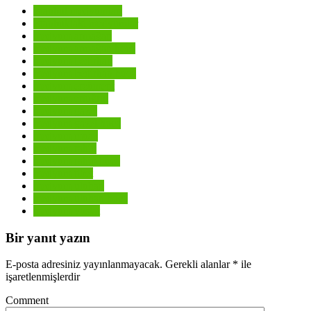
istanbul medyumları
istanbuldaki medyumlar
medyum armağan
medyum armağan hoca
medyum bedirhan
medyum bedirhan hoca
medyum ercüment
medyum ertuğrul
medyum gazel
medyum gazel hoca
medyum muaz
medyum rahip
medyum rahip hoca
medyum tibet
medyum uluhan
medyum uluhan hoca
medyum vuslat
Bir yanıt yazın
E-posta adresiniz yayınlanmayacak.
Gerekli alanlar
*
ile
işaretlenmişlerdir
Comment