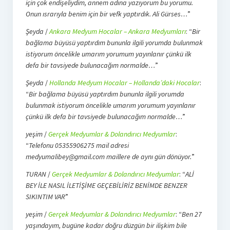
için çok endişeliydim, annem adına yazıyorum bu yorumu.
Onun ısrarıyla benim için bir vefk yaptırdık. Ali Gürses…
”
Şeyda
/
Ankara Medyum Hocalar – Ankara Medyumları
: “
Bir
bağlama büyüsü yaptırdım bununla ilgili yorumda bulunmak
istiyorum öncelikle umarım yorumum yayınlanır çünkü ilk
defa bir tavsiyede bulunacağım normalde…
”
Şeyda
/
Hollanda Medyum Hocalar – Hollanda’daki Hocalar
:
“
Bir bağlama büyüsü yaptırdım bununla ilgili yorumda
bulunmak istiyorum öncelikle umarım yorumum yayınlanır
çünkü ilk defa bir tavsiyede bulunacağım normalde…
”
yeşim
/
Gerçek Medyumlar & Dolandırıcı Medyumlar
:
“
Telefonu 05355906275 mail adresi
medyumalibey@gmail.com maillere de aynı gün dönüyor.
”
TURAN
/
Gerçek Medyumlar & Dolandırıcı Medyumlar
: “
ALİ
BEY İLE NASIL İLETİŞİME GEÇEBİLİRİZ BENİMDE BENZER
SIKINTIM VAR
”
yeşim
/
Gerçek Medyumlar & Dolandırıcı Medyumlar
: “
Ben 27
yaşındayım, bugüne kadar doğru düzgün bir ilişkim bile