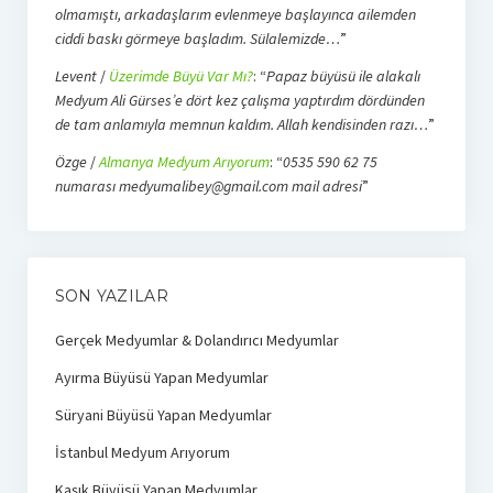
olmamıştı, arkadaşlarım evlenmeye başlayınca ailemden
ciddi baskı görmeye başladım. Sülalemizde…
”
Levent
/
Üzerimde Büyü Var Mı?
: “
Papaz büyüsü ile alakalı
Medyum Ali Gürses’e dört kez çalışma yaptırdım dördünden
de tam anlamıyla memnun kaldım. Allah kendisinden razı…
”
Özge
/
Almanya Medyum Arıyorum
: “
0535 590 62 75
numarası medyumalibey@gmail.com mail adresi
”
SON YAZILAR
Gerçek Medyumlar & Dolandırıcı Medyumlar
Ayırma Büyüsü Yapan Medyumlar
Süryani Büyüsü Yapan Medyumlar
İstanbul Medyum Arıyorum
Kaşık Büyüsü Yapan Medyumlar