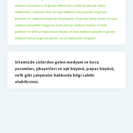
medyum hoca önerisi
ali gürses referansları
ali gürses şikayet
adana
medyumları
medyum ilhan
ali hoca medyum sonuç alanlar
ali gürses
güvenilir mi
medyum ali gürses ile çalışanlar
ali gürses sonuç alanlar
ali hoca
medyum şikayetleri
ali gürses ücret
akhisar medyum hocalar
ali hoca
güvenilir mi
akhisar büyü bozan hocalar
ali hoca medyum şikayet
ali gürses
medyum sonuç
ali gürses yorum
en iyi medyumlar hangileri
Sitemizde sizlerden gelen medyum ve hoca
yorumları, şikayetleri ve aşk büyüsü, papaz büyüsü,
vefk gibi çalışmalar hakkında bilgi sahibi
olabilirsiniz.