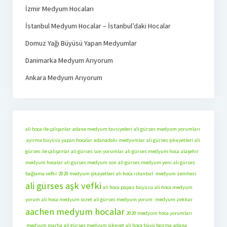
İzmir Medyum Hocaları
İstanbul Medyum Hocalar – İstanbul’daki Hocalar
Domuz Yağı Büyüsü Yapan Medyumlar
Danimarka Medyum Arıyorum
Ankara Medyum Arıyorum
ali hoca ile çalışanlar
adana medyum tavsiyeleri
ali gürses medyum yorumları
ayırma büyüsü yapan hocalar
adanadaki medyumlar
ali gürses şikayetleri
ali
gürses ile çalışanlar
ali gürses son yorumlar
ali gürses medyum hoca
alaşehir
medyum hocalar
ali gürses medyum son
ali gürses medyum yeni
ali gürses
bağlama vefki
2020 medyum şikayetleri
ali hoca istanbul
medyum zemheri
ali gürses aşk vefki
ali hoca papaz büyüsü
ali hoca medyum
yorum
ali hoca medyum ücret
ali gürses medyum yorum
medyum zekkar
aachen medyum hocalar
2020 medyum hoca yorumları
medyum marha
ali gürses medyum şikayet
ali hoca büyü bozma
adana