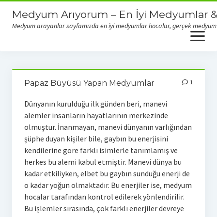
Medyum Arıyorum – En İyi Medyumlar &
Medyum arayanlar sayfamızda en iyi medyumlar hocalar, gerçek medyum yor
open
menu
Gerçek Medyumlar & Dolandırıcı Medyumlar
Papaz Büyüsü Yapan Medyumlar
1
Dünyanın kurulduğu ilk günden beri, manevi
alemler insanların hayatlarının merkezinde
olmuştur. İnanmayan, manevi dünyanın varlığından
şüphe duyan kişiler bile, gaybın bu enerjisini
kendilerine göre farklı isimlerle tanımlamış ve
herkes bu alemi kabul etmiştir. Manevi dünya bu
kadar etkiliyken, elbet bu gaybın sunduğu enerji de
o kadar yoğun olmaktadır. Bu enerjiler ise, medyum
hocalar tarafından kontrol edilerek yönlendirilir.
Bu işlemler sırasında, çok farklı enerjiler devreye