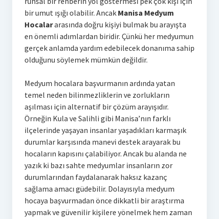
ruhsal bir rehberin yol göstermesi pek çok kişi için
bir umut ışığı olabilir. Ancak
Manisa Medyum
Hocalar
arasında doğru kişiyi bulmak bu arayışta
en önemli adımlardan biridir. Çünkü her medyumun
gerçek anlamda yardım edebilecek donanıma sahip
olduğunu söylemek mümkün değildir.
Medyum hocalara başvurmanın ardında yatan
temel neden bilinmezliklerin ve zorlukların
aşılması için alternatif bir çözüm arayışıdır.
Örneğin Kula ve Salihli gibi Manisa’nın farklı
ilçelerinde yaşayan insanlar yaşadıkları karmaşık
durumlar karşısında manevi destek arayarak bu
hocaların kapısını çalabiliyor. Ancak bu alanda ne
yazık ki bazı sahte medyumlar insanların zor
durumlarından faydalanarak haksız kazanç
sağlama amacı güdebilir. Dolayısıyla medyum
hocaya başvurmadan önce dikkatli bir araştırma
yapmak ve güvenilir kişilere yönelmek hem zaman