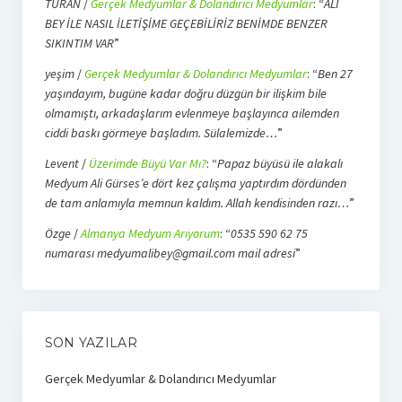
TURAN
/
Gerçek Medyumlar & Dolandırıcı Medyumlar
: “
ALİ
BEY İLE NASIL İLETİŞİME GEÇEBİLİRİZ BENİMDE BENZER
SIKINTIM VAR
”
yeşim
/
Gerçek Medyumlar & Dolandırıcı Medyumlar
: “
Ben 27
yaşındayım, bugüne kadar doğru düzgün bir ilişkim bile
olmamıştı, arkadaşlarım evlenmeye başlayınca ailemden
ciddi baskı görmeye başladım. Sülalemizde…
”
Levent
/
Üzerimde Büyü Var Mı?
: “
Papaz büyüsü ile alakalı
Medyum Ali Gürses’e dört kez çalışma yaptırdım dördünden
de tam anlamıyla memnun kaldım. Allah kendisinden razı…
”
Özge
/
Almanya Medyum Arıyorum
: “
0535 590 62 75
numarası medyumalibey@gmail.com mail adresi
”
SON YAZILAR
Gerçek Medyumlar & Dolandırıcı Medyumlar