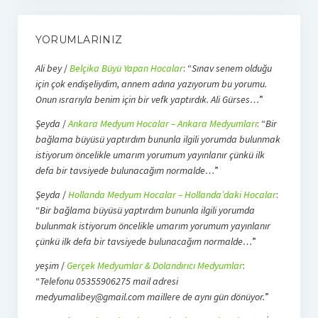
YORUMLARINIZ
Ali bey
/
Belçika Büyü Yapan Hocalar
: “
Sınav senem olduğu
için çok endişeliydim, annem adına yazıyorum bu yorumu.
Onun ısrarıyla benim için bir vefk yaptırdık. Ali Gürses…
”
Şeyda
/
Ankara Medyum Hocalar – Ankara Medyumları
: “
Bir
bağlama büyüsü yaptırdım bununla ilgili yorumda bulunmak
istiyorum öncelikle umarım yorumum yayınlanır çünkü ilk
defa bir tavsiyede bulunacağım normalde…
”
Şeyda
/
Hollanda Medyum Hocalar – Hollanda’daki Hocalar
:
“
Bir bağlama büyüsü yaptırdım bununla ilgili yorumda
bulunmak istiyorum öncelikle umarım yorumum yayınlanır
çünkü ilk defa bir tavsiyede bulunacağım normalde…
”
yeşim
/
Gerçek Medyumlar & Dolandırıcı Medyumlar
:
“
Telefonu 05355906275 mail adresi
medyumalibey@gmail.com maillere de aynı gün dönüyor.
”