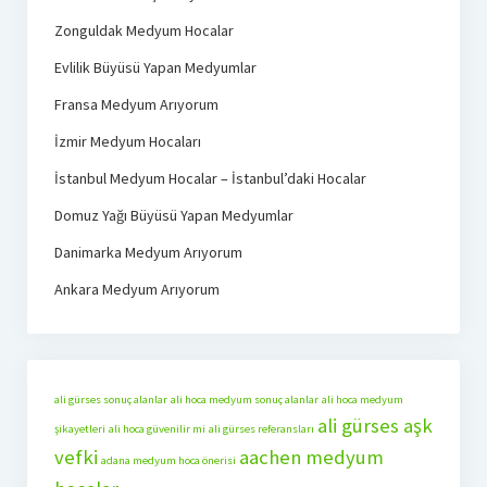
Zonguldak Medyum Hocalar
Evlilik Büyüsü Yapan Medyumlar
Fransa Medyum Arıyorum
İzmir Medyum Hocaları
İstanbul Medyum Hocalar – İstanbul’daki Hocalar
Domuz Yağı Büyüsü Yapan Medyumlar
Danimarka Medyum Arıyorum
Ankara Medyum Arıyorum
ali gürses sonuç alanlar
ali hoca medyum sonuç alanlar
ali hoca medyum
ali gürses aşk
şikayetleri
ali hoca güvenilir mi
ali gürses referansları
vefki
aachen medyum
adana medyum hoca önerisi