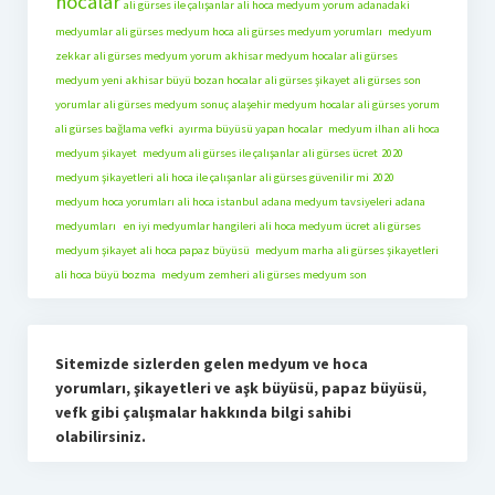
hocalar
ali gürses ile çalışanlar
ali hoca medyum yorum
adanadaki
medyumlar
ali gürses medyum hoca
ali gürses medyum yorumları
medyum
zekkar
ali gürses medyum yorum
akhisar medyum hocalar
ali gürses
medyum yeni
akhisar büyü bozan hocalar
ali gürses şikayet
ali gürses son
yorumlar
ali gürses medyum sonuç
alaşehir medyum hocalar
ali gürses yorum
ali gürses bağlama vefki
ayırma büyüsü yapan hocalar
medyum ilhan
ali hoca
medyum şikayet
medyum ali gürses ile çalışanlar
ali gürses ücret
2020
medyum şikayetleri
ali hoca ile çalışanlar
ali gürses güvenilir mi
2020
medyum hoca yorumları
ali hoca istanbul
adana medyum tavsiyeleri
adana
medyumları
en iyi medyumlar hangileri
ali hoca medyum ücret
ali gürses
medyum şikayet
ali hoca papaz büyüsü
medyum marha
ali gürses şikayetleri
ali hoca büyü bozma
medyum zemheri
ali gürses medyum son
Sitemizde sizlerden gelen medyum ve hoca
yorumları, şikayetleri ve aşk büyüsü, papaz büyüsü,
vefk gibi çalışmalar hakkında bilgi sahibi
olabilirsiniz.