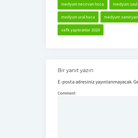
medyum necirvan hoca
medyum saul
medyum ural hoca
medyum zamiryan
vefk yaptıranlar 2020
Bir yanıt yazın
E-posta adresiniz yayınlanmayacak.
Ge
Comment