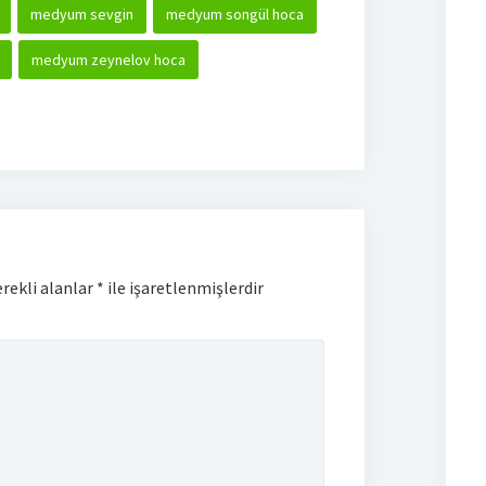
medyum sevgin
medyum songül hoca
medyum zeynelov hoca
rekli alanlar
*
ile işaretlenmişlerdir