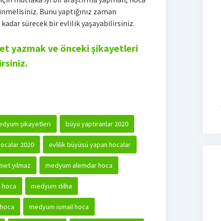
dinmelisiniz. Bunu yaptığınız zaman
 kadar sürecek bir evlilik yaşayabilirsiniz.
t yazmak ve önceki şikayetleri
rsiniz.
dyum şikayetleri
büyü yaptıranlar 2020
ocalar 2020
evlilik büyüsü yapan hocalar
et yılmaz
medyum alemdar hoca
 hoca
medyum dilha
 hoca
medyum ismail hoca