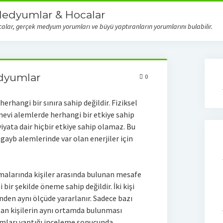
Medyumlar & Hocalar
ar, gerçek medyum yorumları ve büyü yaptıranların yorumlarını bulabilir.
edyumlar
0
rhangi bir sınıra sahip değildir. Fiziksel
anevi alemlerde herhangi bir etkiye sahip
iyata dair hiçbir etkiye sahip olamaz. Bu
yb alemlerinde var olan enerjiler için
malarında kişiler arasında bulunan mesafe
ir şekilde öneme sahip değildir. İki kişi
inden aynı ölçüde yararlanır. Sadece bazı
ılan kişilerin aynı ortamda bulunması
umları yaptığı inceleme sonucunda