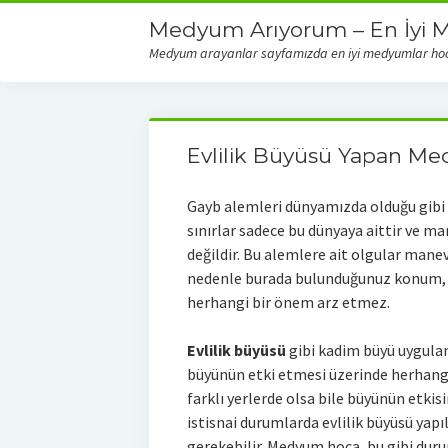
Medyum Arıyorum – En İyi 
Medyum arayanlar sayfamızda en iyi medyumlar hocal
Evlilik Büyüsü Yapan M
Gayb alemleri dünyamızda olduğu gibi he
sınırlar sadece bu dünyaya aittir ve m
değildir. Bu alemlere ait olgular manev
nedenle burada bulunduğunuz konum, ga
herhangi bir önem arz etmez.
Evlilik büyüsü
gibi kadim büyü uygula
büyünün etki etmesi üzerinde herhangi b
farklı yerlerde olsa bile büyünün etkis
istisnai durumlarda evlilik büyüsü yap
gerekebilir. Medyum hoca, bu gibi dur