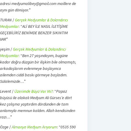
adresi medyumalibey@gmail.com maillere de
aynı gün dönüyor.
”
TURAN
/
Gerçek Medyumlar & Dolandırıcı
Medyumlar
: “
ALİ BEY İLE NASIL İLETİŞİME
GEÇEBİLİRİZ BENİMDE BENZER SIKINTIM
VAR
”
yeşim
/
Gerçek Medyumlar & Dolandırıcı
Medyumlar
: “
Ben 27 yaşındayım, bugüne
kadar doğru düzgün bir ilişkim bile olmamıştı,
arkadaşlarım evlenmeye başlayınca
ailemden ciddi baskı görmeye başladım.
Sülalemizde…
”
Levent
/
Üzerimde Büyü Var Mı?
: “
Papaz
büyüsü ile alakalı Medyum Ali Gürses’e dört
kez çalışma yaptırdım dördünden de tam
anlamıyla memnun kaldım. Allah kendisinden
razı…
”
Özge
/
Almanya Medyum Arıyorum
: “
0535 590