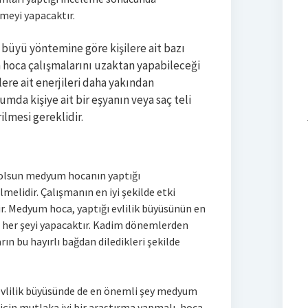
rmeyi yapacaktır.
 büyü yöntemine göre kişilere ait bazı
m hoca çalışmalarını uzaktan yapabileceği
re ait enerjileri daha yakından
umda kişiye ait bir eşyanın veya saç teli
lmesi gereklidir.
 olsun medyum hocanın yaptığı
melidir. Çalışmanın en iyi şekilde etki
r. Medyum hoca, yaptığı evlilik büyüsünün en
n her şeyi yapacaktır. Kadim dönemlerden
rın bu hayırlı bağdan diledikleri şekilde
 evlilik büyüsünde de en önemli şey medyum
çin mutlaka iyi bir araştırma yapmalı, hoca