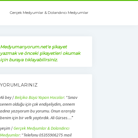
Gerçek Medyumlar & Dolandırıcı Medyumlar
Medyumarıyorum.net'e şikayet
yazmak ve önceki şikayetleri okumak
için buraya tıklayabilirsiniz.
YORUMLARINIZ
Ali bey
/
Belçika Büyü Yapan Hocalar
: “
Sınav
senem olduğu için çok endişeliydim, annem
adına yazıyorum bu yorumu. Onun ısrarıyla
benim için bir vefk yaptırdık. Ali Gürses…
”
yeşim
/
Gerçek Medyumlar & Dolandırıcı
Medyumlar
: “
Telefonu 05355906275 mail