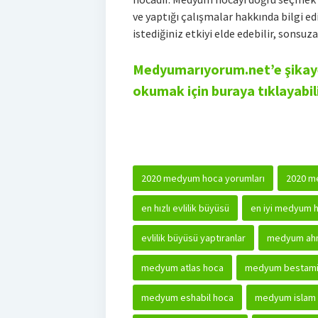
ve yaptığı çalışmalar hakkında bilgi e
istediğiniz etkiyi elde edebilir, sonsuza
Medyumarıyorum.net’e şikaye
okumak için buraya tıklayabili
2020 medyum hoca yorumları
2020 me
en hızlı evlilik büyüsü
en iyi medyum h
evlilik büyüsü yaptıranlar
medyum ahm
medyum atlas hoca
medyum bestami
medyum eshabil hoca
medyum islam