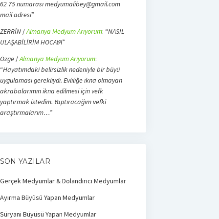
62 75 numarası medyumalibey@gmail.com
mail adresi
”
ZERRİN
/
Almanya Medyum Arıyorum
: “
NASIL
ULAŞABİLİRİM HOCAYA
”
Özge
/
Almanya Medyum Arıyorum
:
“
Hayatımdaki belirsizlik nedeniyle bir büyü
uygulaması gerekliydi. Evliliğe ikna olmayan
akrabalarımın ikna edilmesi için vefk
yaptırmak istedim. Yaptıracağım vefki
araştırmalarım…
”
SON YAZILAR
Gerçek Medyumlar & Dolandırıcı Medyumlar
Ayırma Büyüsü Yapan Medyumlar
Süryani Büyüsü Yapan Medyumlar