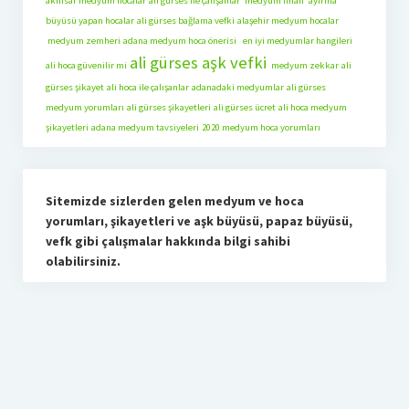
akhisar medyum hocalar
ali gürses ile çalışanlar
medyum ilhan
ayırma
büyüsü yapan hocalar
ali gürses bağlama vefki
alaşehir medyum hocalar
medyum zemheri
adana medyum hoca önerisi
en iyi medyumlar hangileri
ali gürses aşk vefki
ali hoca güvenilir mi
medyum zekkar
ali
gürses şikayet
ali hoca ile çalışanlar
adanadaki medyumlar
ali gürses
medyum yorumları
ali gürses şikayetleri
ali gürses ücret
ali hoca medyum
şikayetleri
adana medyum tavsiyeleri
2020 medyum hoca yorumları
Sitemizde sizlerden gelen medyum ve hoca
yorumları, şikayetleri ve aşk büyüsü, papaz büyüsü,
vefk gibi çalışmalar hakkında bilgi sahibi
olabilirsiniz.