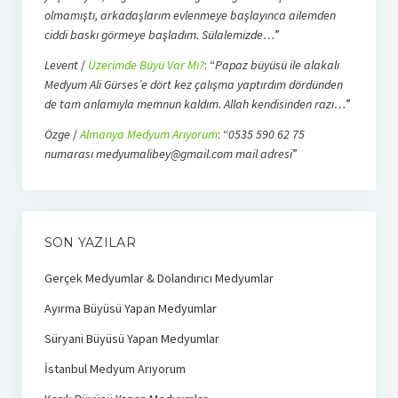
olmamıştı, arkadaşlarım evlenmeye başlayınca ailemden
ciddi baskı görmeye başladım. Sülalemizde…
”
Levent
/
Üzerimde Büyü Var Mı?
: “
Papaz büyüsü ile alakalı
Medyum Ali Gürses’e dört kez çalışma yaptırdım dördünden
de tam anlamıyla memnun kaldım. Allah kendisinden razı…
”
Özge
/
Almanya Medyum Arıyorum
: “
0535 590 62 75
numarası medyumalibey@gmail.com mail adresi
”
SON YAZILAR
Gerçek Medyumlar & Dolandırıcı Medyumlar
Ayırma Büyüsü Yapan Medyumlar
Süryani Büyüsü Yapan Medyumlar
İstanbul Medyum Arıyorum