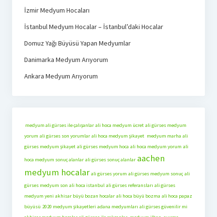
İzmir Medyum Hocaları
İstanbul Medyum Hocalar – İstanbul’daki Hocalar
Domuz Yağı Büyüsü Yapan Medyumlar
Danimarka Medyum Arıyorum
Ankara Medyum Arıyorum
medyum ali gürses ile çalışanlar
ali hoca medyum ücret
ali gürses medyum
yorum
ali gürses son yorumlar
ali hoca medyum şikayet
medyum marha
ali
gürses medyum şikayet
ali gürses medyum hoca
ali hoca medyum yorum
ali
aachen
hoca medyum sonuç alanlar
ali gürses sonuç alanlar
medyum hocalar
ali gürses yorum
ali gürses medyum sonuç
ali
gürses medyum son
ali hoca istanbul
ali gürses referansları
ali gürses
medyum yeni
akhisar büyü bozan hocalar
ali hoca büyü bozma
ali hoca papaz
büyüsü
2020 medyum şikayetleri
adana medyumları
ali gürses güvenilir mi