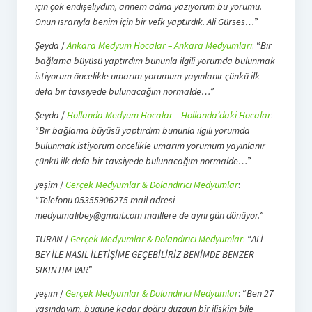
için çok endişeliydim, annem adına yazıyorum bu yorumu.
Onun ısrarıyla benim için bir vefk yaptırdık. Ali Gürses…
”
Şeyda
/
Ankara Medyum Hocalar – Ankara Medyumları
: “
Bir
bağlama büyüsü yaptırdım bununla ilgili yorumda bulunmak
istiyorum öncelikle umarım yorumum yayınlanır çünkü ilk
defa bir tavsiyede bulunacağım normalde…
”
Şeyda
/
Hollanda Medyum Hocalar – Hollanda’daki Hocalar
:
“
Bir bağlama büyüsü yaptırdım bununla ilgili yorumda
bulunmak istiyorum öncelikle umarım yorumum yayınlanır
çünkü ilk defa bir tavsiyede bulunacağım normalde…
”
yeşim
/
Gerçek Medyumlar & Dolandırıcı Medyumlar
:
“
Telefonu 05355906275 mail adresi
medyumalibey@gmail.com maillere de aynı gün dönüyor.
”
TURAN
/
Gerçek Medyumlar & Dolandırıcı Medyumlar
: “
ALİ
BEY İLE NASIL İLETİŞİME GEÇEBİLİRİZ BENİMDE BENZER
SIKINTIM VAR
”
yeşim
/
Gerçek Medyumlar & Dolandırıcı Medyumlar
: “
Ben 27
yaşındayım, bugüne kadar doğru düzgün bir ilişkim bile