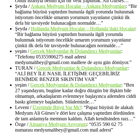
Onun ısrarıyla benim için bir vefk yaptırdık. Ali Gürses…
”
Şeyda
/
Ankara Medyum Hocalar – Ankara Medyumları
: “
Bir
bağlama büyüsü yaptırdım bununla ilgili yorumda bulunmak
istiyorum öncelikle umarım yorumum yayınlanır çünkü ilk
defa bir tavsiyede bulunacağım normalde…
”
Şeyda
/
Hollanda Medyum Hocalar – Hollanda’daki Hocalar
:
“
Bir bağlama büyüsü yaptırdım bununla ilgili yorumda
bulunmak istiyorum öncelikle umarım yorumum yayınlanır
çünkü ilk defa bir tavsiyede bulunacağım normalde…
”
yeşim
/
Gerçek Medyumlar & Dolandırıcı Medyumlar
:
“
Telefonu 05355906275 mail adresi
medyumalibey@gmail.com maillere de aynı gün dönüyor.
”
TURAN
/
Gerçek Medyumlar & Dolandırıcı Medyumlar
:
“
ALİ BEY İLE NASIL İLETİŞİME GEÇEBİLİRİZ
BENİMDE BENZER SIKINTIM VAR
”
yeşim
/
Gerçek Medyumlar & Dolandırıcı Medyumlar
: “
Ben
27 yaşındayım, bugüne kadar doğru düzgün bir ilişkim bile
olmamıştı, arkadaşlarım evlenmeye başlayınca ailemden ciddi
baskı görmeye başladım. Sülalemizde…
”
Levent
/
Üzerimde Büyü Var Mı?
: “
Papaz büyüsü ile alakalı
Medyum Ali Gürses’e dört kez çalışma yaptırdım dördünden
de tam anlamıyla memnun kaldım. Allah kendisinden razı…
”
Özge
/
Almanya Medyum Arıyorum
: “
0535 590 62 75
numarası medyumalibey@gmail.com mail adresi
”