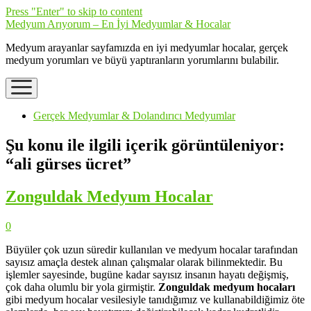
Press "Enter" to skip to content
Medyum Arıyorum – En İyi Medyumlar & Hocalar
Medyum arayanlar sayfamızda en iyi medyumlar hocalar, gerçek
medyum yorumları ve büyü yaptıranların yorumlarını bulabilir.
open
menu
Gerçek Medyumlar & Dolandırıcı Medyumlar
Şu konu ile ilgili içerik görüntüleniyor:
“ali gürses ücret”
Zonguldak Medyum Hocalar
0
Büyüler çok uzun süredir kullanılan ve medyum hocalar tarafından
sayısız amaçla destek alınan çalışmalar olarak bilinmektedir. Bu
işlemler sayesinde, bugüne kadar sayısız insanın hayatı değişmiş,
çok daha olumlu bir yola girmiştir.
Zonguldak medyum hocaları
gibi medyum hocalar vesilesiyle tanıdığımız ve kullanabildiğimiz öte