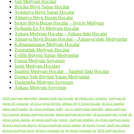
Van Medyum Hocalar
Belçika Büyü Yapan Hocalar
Avusturya Büyü Yapan Hocalar
Almanya Büyü Bozan Hocalar
İsviçre Büyü Bozan Hocalar – İsviçre Medyum
Hollanda En İyi Medyum Hocalar
Ankara Medyum Hocalar – Ankara’daki Hocalar
Almanya Büyü Bozan Hocalar – Almanya’daki Medyumlar
Kahramanmaraş Medyum Hocalar
Zonguldak Medyum Hocalar
Evlilik Büyüsü Yapan Medyumlar
Fransa Medyum Arıyorum
İzmir Medyum Hocaları
İstanbul Medyum Hocalar – İstanbul’daki Hocalar
Domuz Yağı Büyüsü Yapan Medyumlar
Danimarka Medyum Arıyorum
Ankara Medyum Arıyorum
2020 medyum şikayetleri
alaşehir medyum hocalar
ali gürses son yorumlar
medyum ali
gürses ile çalışanlar
ali hoca papaz büyüsü
akhisar büyü bozan hocalar
ali hoca istanbul
adana medyumları
ali gürses bağlama vefki
en iyi medyumlar hangileri
adana medyum
hoca önerisi
akhisar medyum hocalar
adana medyum tavsiyeleri
ali hoca medyum yorum
ali
gürses sonuç alanlar
ali gürses medyum yorum
medyum zemheri
ali gürses medyum sonuç
ali hoca medyum şikayet
ali hoca medyum sonuç alanlar
ali gürses yorum
medyum zekkar
ali hoca medyum ücret
ali hoca güvenilir mi
ali gürses güvenilir mi
2020 medyum hoca