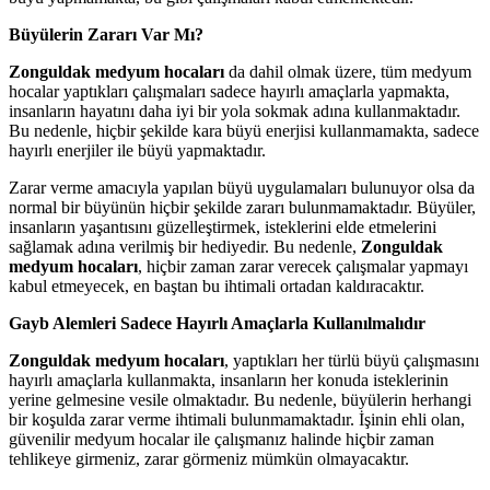
Büyülerin Zararı Var Mı?
Zonguldak medyum hocaları
da dahil olmak üzere, tüm medyum
hocalar yaptıkları çalışmaları sadece hayırlı amaçlarla yapmakta,
insanların hayatını daha iyi bir yola sokmak adına kullanmaktadır.
Bu nedenle, hiçbir şekilde kara büyü enerjisi kullanmamakta, sadece
hayırlı enerjiler ile büyü yapmaktadır.
Zarar verme amacıyla yapılan büyü uygulamaları bulunuyor olsa da
normal bir büyünün hiçbir şekilde zararı bulunmamaktadır. Büyüler,
insanların yaşantısını güzelleştirmek, isteklerini elde etmelerini
sağlamak adına verilmiş bir hediyedir. Bu nedenle,
Zonguldak
medyum hocaları
, hiçbir zaman zarar verecek çalışmalar yapmayı
kabul etmeyecek, en baştan bu ihtimali ortadan kaldıracaktır.
Gayb Alemleri Sadece Hayırlı Amaçlarla Kullanılmalıdır
Zonguldak medyum hocaları
, yaptıkları her türlü büyü çalışmasını
hayırlı amaçlarla kullanmakta, insanların her konuda isteklerinin
yerine gelmesine vesile olmaktadır. Bu nedenle, büyülerin herhangi
bir koşulda zarar verme ihtimali bulunmamaktadır. İşinin ehli olan,
güvenilir medyum hocalar ile çalışmanız halinde hiçbir zaman
tehlikeye girmeniz, zarar görmeniz mümkün olmayacaktır.