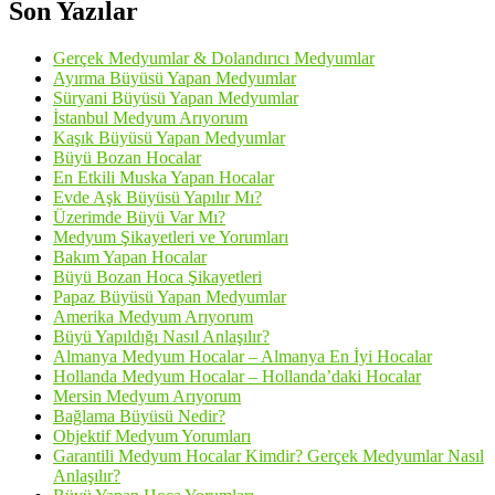
Son Yazılar
Gerçek Medyumlar & Dolandırıcı Medyumlar
Ayırma Büyüsü Yapan Medyumlar
Süryani Büyüsü Yapan Medyumlar
İstanbul Medyum Arıyorum
Kaşık Büyüsü Yapan Medyumlar
Büyü Bozan Hocalar
En Etkili Muska Yapan Hocalar
Evde Aşk Büyüsü Yapılır Mı?
Üzerimde Büyü Var Mı?
Medyum Şikayetleri ve Yorumları
Bakım Yapan Hocalar
Büyü Bozan Hoca Şikayetleri
Papaz Büyüsü Yapan Medyumlar
Amerika Medyum Arıyorum
Büyü Yapıldığı Nasıl Anlaşılır?
Almanya Medyum Hocalar – Almanya En İyi Hocalar
Hollanda Medyum Hocalar – Hollanda’daki Hocalar
Mersin Medyum Arıyorum
Bağlama Büyüsü Nedir?
Objektif Medyum Yorumları
Garantili Medyum Hocalar Kimdir? Gerçek Medyumlar Nasıl
Anlaşılır?