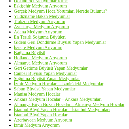
Dolandırıcı Medyumlar Kim?
Eskişehir Medyum Arıyorum
Gerçek Medyum Hoca Yorumları Nerede Bulunur?
Yıldızname Bakan Medyumlar
Trabzon Medyum Arıyorum
Avusturya Medyum Arıyorum
Adana Medyum Arıyorum
En Tesirli Soğutma Büyüleri
Gideni Geri Döndürme Büyüsü Yapan Medyumlar
İsviçre Medyum Arıyorum
Bağlama Büyüsü
Hollanda Medyum Arıyorum
Almanya Medyum Arıyorum
Geri Getirme Büyüsü Yapan Medyumlar
Canbar Büyüsü Yapan Medyumlar
Soğutma Büyüsü Yapan Medyumlar
İzmir Medyum Hocaları – İzmir’deki Medyumlar
Sabun Büyüsü Yapan Medyumlar
Manisa Medyum Hocalar
Ankara Medyum Hocalar – Ankara Medyumları
Almanya Büyü Bozan Hocalar – Almanya Medyum Hocalar
İstanbul Büyü Yapan Hocalar – İstanbul Medyumları
İstanbul Büyü Yapan Hocalar
Azerbaycan Medyum Arıyorum
İzmir Medyum Arıyorum