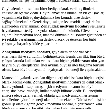
alemlerde, her şey hayatımızı değiştirebilecek kadar kudretlidir.
Gayb alemleri, insanlara birer hediye olarak verilmiş ilimleri,
çalışmaları içermektedir. Hayırlı amaçlarla kullanılan bu çalışmalar,
yaşantımızda ihtiyaç duyduğumuz her konuda bize destek
sağlayabilmektedir. Gerek duygusal gerekse maddi amaçlarla bu
alemlerden yararlanmak,
Zonguldak medyum hocaları
vesilesiyle
hayatlarımızı istediğimiz yola sokmak mümkündür. Güvenilir ve
eğitimli bir medyum hoca, manevi dünyanın bu sonsuz gücünden en
iyi şekilde yararlanmamıza destek olacak ve gereken her türlü
çalışmayı başarılı şekilde yapacaktır.
Zonguldak medyum hocaları
, gayb alemlerinde var olan
enerjilerin ikiye ayrıldığını belirtmektedir. Bunlardan ilki, tüm büyü
çalışmalarında kullanılan ve insanlara hiçbir şekilde zararı olmayan
hayırlı büyü enerjileridir. İster ayırma büyüsü ister bağlama büyüsü
olsun, kara büyü olmayan tüm çalışmalar bu enerji ile yapılmaktadır.
Manevi dünyalarda var olan diğer enerji türü ise kara büyü enerjisi
olarak geçmektedir.
Zonguldak medyum hocaları
da dahil olmak
üzere, yolundan sapmamış hiçbir medyum hocanın bu büyü
enerjisine başvurmadığı, kullanmadığı bilinmektedir. Bu enerjinin
amacı sadece zarar vermek olduğu için medyumluk mesleğinin
temellerine aykırı bir enerji olarak bilinmektedir. Dürüst ve bu işi bir
gönül işi olarak gören gerçek medyum hocalar, hiçbir zaman kara
büyü yapmamakta, bu gibi çalışmaları kabul etmemektedir.