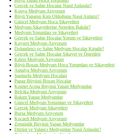
Büyü Yapan Hoca Yorumları
Gerçek ve Sahte Hocalar Nasıl Anlaşılır?
Konya Medyum Arıyorum
Büyü Yapanın Kim Olduğunu Nasıl Anlarız?
Güncel Medyum Hoca Şikayetleri
Medyum Şikayetlerine Nereden Bakılır?
Medyum Yorumları ve Şikayetleri
Gerçek ve Sahte Hocalar Yorum ve Şikayetleri
Kayseri Medyum Arıyorum
Dolandırıcı ve Sahte Medyum Hocalar Kimdir?
Gerçek ve Sahte Hocalar Şikayet ve Önerileri
Kıbrıs Medyum Arıyorum
Büyü Bozan Medyum Hoca Yorumları ve Şikayetleri
Antalya Medyum Arıyorum
Şanlıurfa Medyum Hocaları
Papaz Büyüsü Bozan Hocalar
Kısmet Açma Büyüsü Yapan Medyumlar
Belçika Medyum Arıyorum
Bakım Yapan Medyumlar
Güncel Medyum Yorumları ve Şikayetleri
Gerçek Medyum Şikayetleri
Bursa Medyum Arıyorum
Kocaeli Medyum Arıyorum
Zenginlik Büyüsü Yapan Medyumlar
Dürüst ve Yalancı Medyumlar Nasıl Anlaşılır?