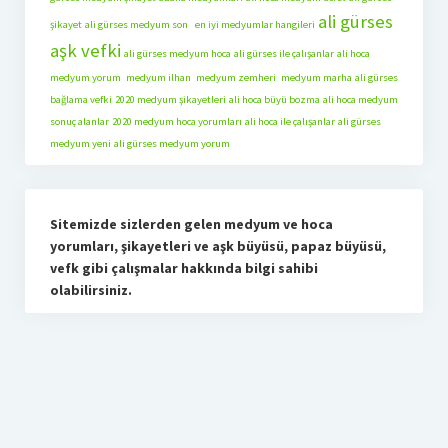
ali gürses
şikayet
ali gürses medyum son
en iyi medyumlar hangileri
aşk vefki
ali gürses medyum hoca
ali gürses ile çalışanlar
ali hoca
medyum yorum
medyum ilhan
medyum zemheri
medyum marha
ali gürses
bağlama vefki
2020 medyum şikayetleri
ali hoca büyü bozma
ali hoca medyum
sonuç alanlar
2020 medyum hoca yorumları
ali hoca ile çalışanlar
ali gürses
medyum yeni
ali gürses medyum yorum
Sitemizde sizlerden gelen medyum ve hoca
yorumları, şikayetleri ve aşk büyüsü, papaz büyüsü,
vefk gibi çalışmalar hakkında bilgi sahibi
olabilirsiniz.