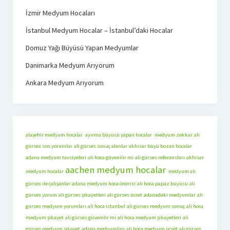
İzmir Medyum Hocaları
İstanbul Medyum Hocalar – İstanbul’daki Hocalar
Domuz Yağı Büyüsü Yapan Medyumlar
Danimarka Medyum Arıyorum
Ankara Medyum Arıyorum
alaşehir medyum hocalar
ayırma büyüsü yapan hocalar
medyum zekkar
ali
gürses son yorumlar
ali gürses sonuç alanlar
akhisar büyü bozan hocalar
adana medyum tavsiyeleri
ali hoca güvenilir mi
ali gürses referansları
akhisar
aachen medyum hocalar
medyum hocalar
medyum ali
gürses ile çalışanlar
adana medyum hoca önerisi
ali hoca papaz büyüsü
ali
gürses yorum
ali gürses şikayetleri
ali gürses ücret
adanadaki medyumlar
ali
gürses medyum yorumları
ali hoca istanbul
ali gürses medyum sonuç
ali hoca
medyum şikayet
ali gürses güvenilir mi
ali hoca medyum şikayetleri
ali
gürses medyum şikayet
adana medyumları
ali hoca medyum ücret
ali gürses