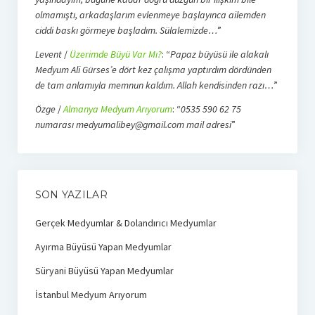
olmamıştı, arkadaşlarım evlenmeye başlayınca ailemden
ciddi baskı görmeye başladım. Sülalemizde…
”
Levent
/
Üzerimde Büyü Var Mı?
: “
Papaz büyüsü ile alakalı
Medyum Ali Gürses’e dört kez çalışma yaptırdım dördünden
de tam anlamıyla memnun kaldım. Allah kendisinden razı…
”
Özge
/
Almanya Medyum Arıyorum
: “
0535 590 62 75
numarası medyumalibey@gmail.com mail adresi
”
SON YAZILAR
Gerçek Medyumlar & Dolandırıcı Medyumlar
Ayırma Büyüsü Yapan Medyumlar
Süryani Büyüsü Yapan Medyumlar
İstanbul Medyum Arıyorum