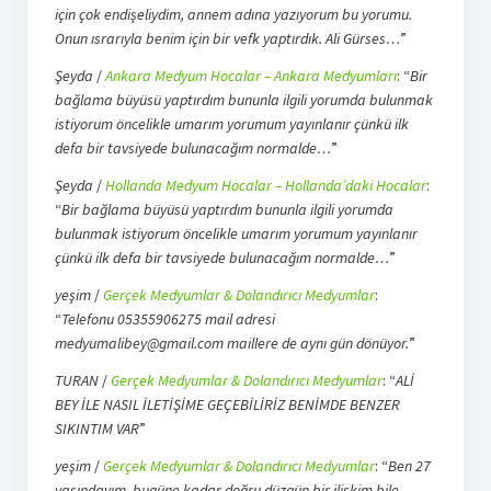
için çok endişeliydim, annem adına yazıyorum bu yorumu.
Onun ısrarıyla benim için bir vefk yaptırdık. Ali Gürses…
”
Şeyda
/
Ankara Medyum Hocalar – Ankara Medyumları
: “
Bir
bağlama büyüsü yaptırdım bununla ilgili yorumda bulunmak
istiyorum öncelikle umarım yorumum yayınlanır çünkü ilk
defa bir tavsiyede bulunacağım normalde…
”
Şeyda
/
Hollanda Medyum Hocalar – Hollanda’daki Hocalar
:
“
Bir bağlama büyüsü yaptırdım bununla ilgili yorumda
bulunmak istiyorum öncelikle umarım yorumum yayınlanır
çünkü ilk defa bir tavsiyede bulunacağım normalde…
”
yeşim
/
Gerçek Medyumlar & Dolandırıcı Medyumlar
:
“
Telefonu 05355906275 mail adresi
medyumalibey@gmail.com maillere de aynı gün dönüyor.
”
TURAN
/
Gerçek Medyumlar & Dolandırıcı Medyumlar
: “
ALİ
BEY İLE NASIL İLETİŞİME GEÇEBİLİRİZ BENİMDE BENZER
SIKINTIM VAR
”
yeşim
/
Gerçek Medyumlar & Dolandırıcı Medyumlar
: “
Ben 27
yaşındayım, bugüne kadar doğru düzgün bir ilişkim bile