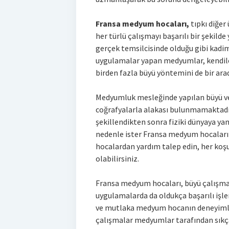
Fransa medyum hocaları,
tıpkı diğer
her türlü çalışmayı başarılı bir şekild
gerçek temsilcisinde olduğu gibi kadim
uygulamalar yapan medyumlar, kendile
birden fazla büyü yöntemini de bir arad
Medyumluk mesleğinde yapılan büyü ve
coğrafyalarla alakası bulunmamaktadır
şekillendikten sonra fiziki dünyaya yan
nedenle ister Fransa medyum hocaları
hocalardan yardım talep edin, her koşu
olabilirsiniz.
Fransa medyum hocaları, büyü çalışmal
uygulamalarda da oldukça başarılı işl
ve mutlaka medyum hocanın deneyimli b
çalışmalar medyumlar tarafından sıkça