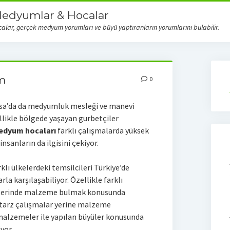
Medyumlar & Hocalar
ar, gerçek medyum yorumları ve büyü yaptıranların yorumlarını bulabilir.
m
0
ansa’da da medyumluk mesleği ve manevi
llikle bölgede yaşayan gurbetçiler
edyum hocaları
farklı çalışmalarda yüksek
insanların da ilgisini çekiyor.
lı ülkelerdeki temsilcileri Türkiye’de
la karşılaşabiliyor. Özellikle farklı
rlerinde malzeme bulmak konusunda
tarz çalışmalar yerine malzeme
alzemeler ile yapılan büyüler konusunda
yor.