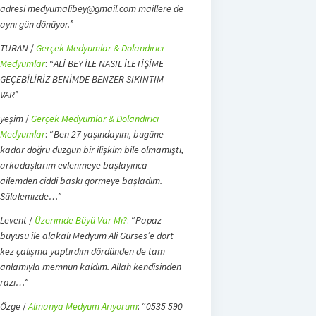
adresi medyumalibey@gmail.com maillere de
aynı gün dönüyor.
”
TURAN
/
Gerçek Medyumlar & Dolandırıcı
Medyumlar
: “
ALİ BEY İLE NASIL İLETİŞİME
GEÇEBİLİRİZ BENİMDE BENZER SIKINTIM
VAR
”
yeşim
/
Gerçek Medyumlar & Dolandırıcı
Medyumlar
: “
Ben 27 yaşındayım, bugüne
kadar doğru düzgün bir ilişkim bile olmamıştı,
arkadaşlarım evlenmeye başlayınca
ailemden ciddi baskı görmeye başladım.
Sülalemizde…
”
Levent
/
Üzerimde Büyü Var Mı?
: “
Papaz
büyüsü ile alakalı Medyum Ali Gürses’e dört
kez çalışma yaptırdım dördünden de tam
anlamıyla memnun kaldım. Allah kendisinden
razı…
”
Özge
/
Almanya Medyum Arıyorum
: “
0535 590