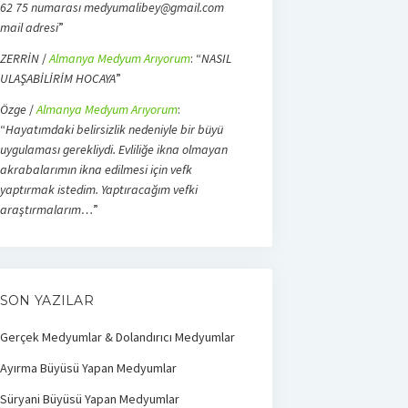
62 75 numarası medyumalibey@gmail.com
mail adresi
”
ZERRİN
/
Almanya Medyum Arıyorum
: “
NASIL
ULAŞABİLİRİM HOCAYA
”
Özge
/
Almanya Medyum Arıyorum
:
“
Hayatımdaki belirsizlik nedeniyle bir büyü
uygulaması gerekliydi. Evliliğe ikna olmayan
akrabalarımın ikna edilmesi için vefk
yaptırmak istedim. Yaptıracağım vefki
araştırmalarım…
”
SON YAZILAR
Gerçek Medyumlar & Dolandırıcı Medyumlar
Ayırma Büyüsü Yapan Medyumlar
Süryani Büyüsü Yapan Medyumlar