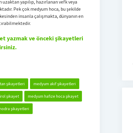
uzaktan yapılıp, hazırlanan vefk veya
aktadır. Pek çok medyum hoca, bu şekilde
lkesinden insanla çalışmakta, dünyanın en
tırabilmektedir.
t yazmak ve önceki şikayetleri
rsiniz.
n şikayetleri
medyum akif şikayetleri
ol şikayet
medyum hafize hoca şikayet
odra şikayetleri