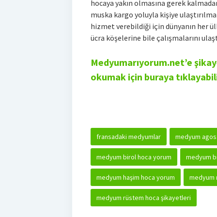
hocaya yakın olmasına gerek kalmadan 
muska kargo yoluyla kişiye ulaştırılm
hizmet verebildiği için dünyanın her ü
ücra köşelerine bile çalışmalarını ulaş
Medyumarıyorum.net’e şikaye
okumak için buraya tıklayabili
fransadaki medyumlar
medyum agosta
medyum birol hoca yorum
medyum bir
medyum haşim hoca yorum
medyum n
medyum rüstem hoca şikayetleri