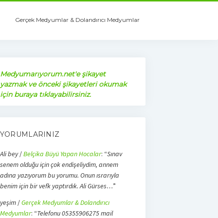
Gerçek Medyumlar & Dolandırıcı Medyumlar
Medyumarıyorum.net'e şikayet
yazmak ve önceki şikayetleri okumak
için buraya tıklayabilirsiniz.
YORUMLARINIZ
Ali bey
/
Belçika Büyü Yapan Hocalar
: “
Sınav
senem olduğu için çok endişeliydim, annem
adına yazıyorum bu yorumu. Onun ısrarıyla
benim için bir vefk yaptırdık. Ali Gürses…
”
yeşim
/
Gerçek Medyumlar & Dolandırıcı
Medyumlar
: “
Telefonu 05355906275 mail