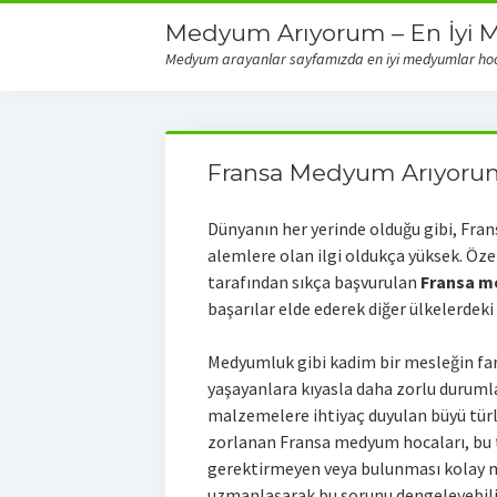
Medyum Arıyorum – En İyi 
Medyum arayanlar sayfamızda en iyi medyumlar hocal
Fransa Medyum Arıyoru
Dünyanın her yerinde olduğu gibi, Fr
alemlere olan ilgi oldukça yüksek. Öze
tarafından sıkça başvurulan
Fransa m
başarılar elde ederek diğer ülkelerdeki 
Medyumluk gibi kadim bir mesleğin fark
yaşayanlara kıyasla daha zorlu durumlar
malzemelere ihtiyaç duyulan büyü tü
zorlanan Fransa medyum hocaları, bu 
gerektirmeyen veya bulunması kolay m
uzmanlaşarak bu sorunu dengeleyebili