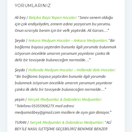
YORUMLARINIZ
Ali bey
/
Belçika Büyü Yapan Hocalar
: “
Sınav senem olduğu
için çok endişeliydim, annem adına yazıyorum bu yorumu.
Onun ısrarıyla benim için bir vefk yaptırdık. Ali Gürses…
”
Şeyda
/
Ankara Medyum Hocalar – Ankara Medyumları
: “
Bir
bağlama büyüsü yaptırdım bununla ilgili yorumda bulunmak
istiyorum öncelikle umarım yorumum yayınlanır çünkü ilk
defa bir tavsiyede bulunacağım normalde…
”
Şeyda
/
Hollanda Medyum Hocalar – Hollanda’daki Hocalar
:
“
Bir bağlama büyüsü yaptırdım bununla ilgili yorumda
bulunmak istiyorum öncelikle umarım yorumum yayınlanır
çünkü ilk defa bir tavsiyede bulunacağım normalde…
”
yeşim
/
Gerçek Medyumlar & Dolandırıcı Medyumlar
:
“
Telefonu 05355906275 mail adresi
medyumalibey@gmail.com maillere de aynı gün dönüyor.
”
TURAN
/
Gerçek Medyumlar & Dolandırıcı Medyumlar
: “
ALİ
BEY İLE NASIL İLETİŞİME GEÇEBİLİRİZ BENİMDE BENZER