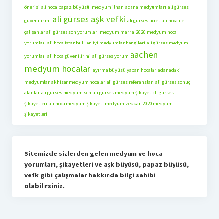
önerisi
ali hoca papaz büyüsü
medyum ilhan
adana medyumları
ali gürses
ali gürses aşk vefki
güvenilir mi
ali gürses ücret
ali hoca ile
çalışanlar
ali gürses son yorumlar
medyum marha
2020 medyum hoca
yorumları
ali hoca istanbul
en iyi medyumlar hangileri
ali gürses medyum
aachen
yorumları
ali hoca güvenilir mi
ali gürses yorum
medyum hocalar
ayırma büyüsü yapan hocalar
adanadaki
medyumlar
akhisar medyum hocalar
ali gürses referansları
ali gürses sonuç
alanlar
ali gürses medyum son
ali gürses medyum şikayet
ali gürses
şikayetleri
ali hoca medyum şikayet
medyum zekkar
2020 medyum
şikayetleri
Sitemizde sizlerden gelen medyum ve hoca
yorumları, şikayetleri ve aşk büyüsü, papaz büyüsü,
vefk gibi çalışmalar hakkında bilgi sahibi
olabilirsiniz.