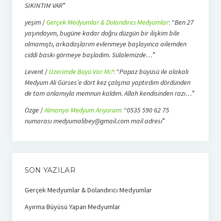
SIKINTIM VAR
”
yeşim
/
Gerçek Medyumlar & Dolandırıcı Medyumlar
: “
Ben 27
yaşındayım, bugüne kadar doğru düzgün bir ilişkim bile
olmamıştı, arkadaşlarım evlenmeye başlayınca ailemden
ciddi baskı görmeye başladım. Sülalemizde…
”
Levent
/
Üzerimde Büyü Var Mı?
: “
Papaz büyüsü ile alakalı
Medyum Ali Gürses’e dört kez çalışma yaptırdım dördünden
de tam anlamıyla memnun kaldım. Allah kendisinden razı…
”
Özge
/
Almanya Medyum Arıyorum
: “
0535 590 62 75
numarası medyumalibey@gmail.com mail adresi
”
SON YAZILAR
Gerçek Medyumlar & Dolandırıcı Medyumlar
Ayırma Büyüsü Yapan Medyumlar