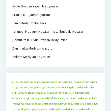
Evlilik Büyüsü Yapan Medyumlar
Fransa Medyum Arıyorum
İzmir Medyum Hocaları
İstanbul Medyum Hocalar – İstanbul’daki Hocalar
Domuz Yağı Büyüsü Yapan Medyumlar
Danimarka Medyum Arıyorum
Ankara Medyum Arıyorum
ali gürses medyum sonuç
ali gürses medyum yorum
ali hoca medyum yorum
ali gürses medyum yeni
ali gürses medyum hoca
alaşehir medyum hocalar
akhisar büyü bozan hocalar
ali hoca medyum şikayetleri
ali gürses ile
çalışanlar
ali gürses bağlama vefki
ali hoca medyum ücret
medyum zemheri
medyum ali gürses ile çalışanlar
ali hoca medyum sonuç alanlar
ali hoca büyü
bozma
ali gürses şikayet
adana medyum tavsiyeleri
adana medyum hoca