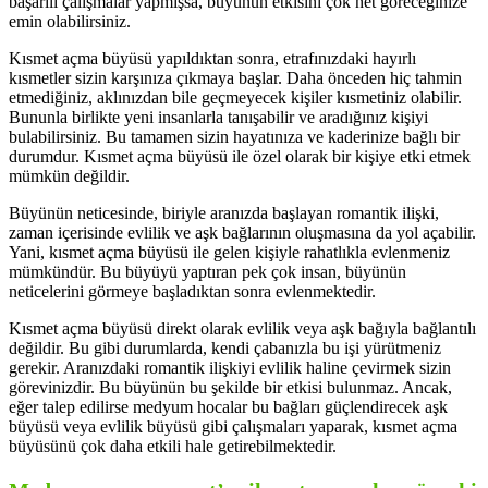
başarılı çalışmalar yapmışsa, büyünün etkisini çok net göreceğinize
emin olabilirsiniz.
Kısmet açma büyüsü yapıldıktan sonra, etrafınızdaki hayırlı
kısmetler sizin karşınıza çıkmaya başlar. Daha önceden hiç tahmin
etmediğiniz, aklınızdan bile geçmeyecek kişiler kısmetiniz olabilir.
Bununla birlikte yeni insanlarla tanışabilir ve aradığınız kişiyi
bulabilirsiniz. Bu tamamen sizin hayatınıza ve kaderinize bağlı bir
durumdur. Kısmet açma büyüsü ile özel olarak bir kişiye etki etmek
mümkün değildir.
Büyünün neticesinde, biriyle aranızda başlayan romantik ilişki,
zaman içerisinde evlilik ve aşk bağlarının oluşmasına da yol açabilir.
Yani, kısmet açma büyüsü ile gelen kişiyle rahatlıkla evlenmeniz
mümkündür. Bu büyüyü yaptıran pek çok insan, büyünün
neticelerini görmeye başladıktan sonra evlenmektedir.
Kısmet açma büyüsü direkt olarak evlilik veya aşk bağıyla bağlantılı
değildir. Bu gibi durumlarda, kendi çabanızla bu işi yürütmeniz
gerekir. Aranızdaki romantik ilişkiyi evlilik haline çevirmek sizin
görevinizdir. Bu büyünün bu şekilde bir etkisi bulunmaz. Ancak,
eğer talep edilirse medyum hocalar bu bağları güçlendirecek aşk
büyüsü veya evlilik büyüsü gibi çalışmaları yaparak, kısmet açma
büyüsünü çok daha etkili hale getirebilmektedir.