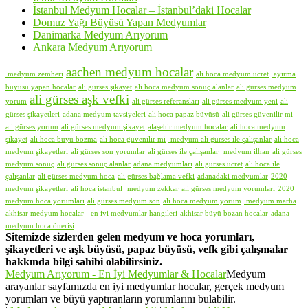
İstanbul Medyum Hocalar – İstanbul’daki Hocalar
Domuz Yağı Büyüsü Yapan Medyumlar
Danimarka Medyum Arıyorum
Ankara Medyum Arıyorum
aachen medyum hocalar
medyum zemheri
ali hoca medyum ücret
ayırma
büyüsü yapan hocalar
ali gürses şikayet
ali hoca medyum sonuç alanlar
ali gürses medyum
ali gürses aşk vefki
yorum
ali gürses referansları
ali gürses medyum yeni
ali
gürses şikayetleri
adana medyum tavsiyeleri
ali hoca papaz büyüsü
ali gürses güvenilir mi
ali gürses yorum
ali gürses medyum şikayet
alaşehir medyum hocalar
ali hoca medyum
şikayet
ali hoca büyü bozma
ali hoca güvenilir mi
medyum ali gürses ile çalışanlar
ali hoca
medyum şikayetleri
ali gürses son yorumlar
ali gürses ile çalışanlar
medyum ilhan
ali gürses
medyum sonuç
ali gürses sonuç alanlar
adana medyumları
ali gürses ücret
ali hoca ile
çalışanlar
ali gürses medyum hoca
ali gürses bağlama vefki
adanadaki medyumlar
2020
medyum şikayetleri
ali hoca istanbul
medyum zekkar
ali gürses medyum yorumları
2020
medyum hoca yorumları
ali gürses medyum son
ali hoca medyum yorum
medyum marha
akhisar medyum hocalar
en iyi medyumlar hangileri
akhisar büyü bozan hocalar
adana
medyum hoca önerisi
Sitemizde sizlerden gelen medyum ve hoca yorumları,
şikayetleri ve aşk büyüsü, papaz büyüsü, vefk gibi çalışmalar
hakkında bilgi sahibi olabilirsiniz.
Medyum Arıyorum - En İyi Medyumlar & Hocalar
Medyum
arayanlar sayfamızda en iyi medyumlar hocalar, gerçek medyum
yorumları ve büyü yaptıranların yorumlarını bulabilir.