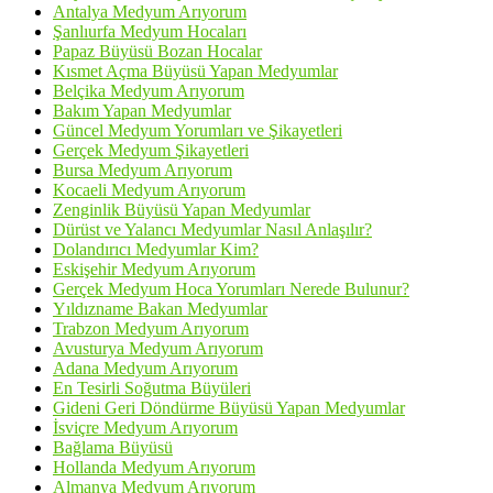
Antalya Medyum Arıyorum
Şanlıurfa Medyum Hocaları
Papaz Büyüsü Bozan Hocalar
Kısmet Açma Büyüsü Yapan Medyumlar
Belçika Medyum Arıyorum
Bakım Yapan Medyumlar
Güncel Medyum Yorumları ve Şikayetleri
Gerçek Medyum Şikayetleri
Bursa Medyum Arıyorum
Kocaeli Medyum Arıyorum
Zenginlik Büyüsü Yapan Medyumlar
Dürüst ve Yalancı Medyumlar Nasıl Anlaşılır?
Dolandırıcı Medyumlar Kim?
Eskişehir Medyum Arıyorum
Gerçek Medyum Hoca Yorumları Nerede Bulunur?
Yıldızname Bakan Medyumlar
Trabzon Medyum Arıyorum
Avusturya Medyum Arıyorum
Adana Medyum Arıyorum
En Tesirli Soğutma Büyüleri
Gideni Geri Döndürme Büyüsü Yapan Medyumlar
İsviçre Medyum Arıyorum
Bağlama Büyüsü
Hollanda Medyum Arıyorum
Almanya Medyum Arıyorum