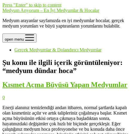
Press "Enter" to skip to content
Medyum Arıyorum – En İyi Medyumlar & Hocalar
Medyum arayanlar sayfamızda en iyi medyumlar hocalar, gerçek
medyum yorumları ve büyü yaptıranların yorumlarını bulabilir.
open menu
Gerçek Medyumlar & Dolandırıcı Medyumlar
Şu konu ile ilgili içerik görüntüleniyor:
“medyum dündar hoca”
Kısmet Açma Büyüsü Yapan Medyumlar
0
Enerji alanınız temizlendiği andan itibaren, normal şartlarda kapalı
olan kısmetiniz açılır ve artık talipleriniz çoğalmaya başlar. Kısmet
açma büyüsünün etkisi ortaya çıkmaya başladıktan sonra,
hayatınızdaki değişimler çok hızlı bir biçimde gerçekleşir. Eğer
çalıştığınız medyum hoca profesyonelse ve bu konuda daha önce