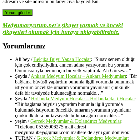
adresim ve site adresim bu tarayıcıya kaydedilsin.
Medyumarıyorum.net'e şikayet yazmak ve önceki
şikayetleri okumak için buraya tıklayabilirsiniz.
Yorumlarınız
Ali bey
/
Belçika Büyü Yapan Hocalar
: “
Sınav senem olduğu
için çok endişeliydim, annem adına yazıyorum bu yorumu.
Onun ısrarıyla benim için bir vefk yaptırdık. Ali Gürses…
”
Şeyda
/
Ankara Medyum Hocalar – Ankara Medyumları
: “
Bir
bağlama büyüsü yaptırdım bununla ilgili yorumda bulunmak
istiyorum öncelikle umarım yorumum yayınlanır çünkü ilk
defa bir tavsiyede bulunacağım normalde…
”
Şeyda
/
Hollanda Medyum Hocalar – Hollanda’daki Hocalar
:
“
Bir bağlama büyüsü yaptırdım bununla ilgili yorumda
bulunmak istiyorum öncelikle umarım yorumum yayınlanır
çünkü ilk defa bir tavsiyede bulunacağım normalde…
”
yeşim
/
Gerçek Medyumlar & Dolandırıcı Medyumlar
:
“
Telefonu 05355906275 mail adresi
medyumalibey@gmail.com maillere de aynı gün dönüyor.
”
TURAN
/
Gerçek Medyumlar & Dolandırıcı Medyumlar
: