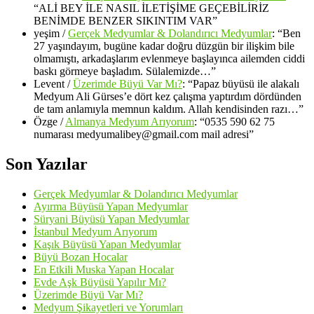
“
ALİ BEY İLE NASIL İLETİŞİME GEÇEBİLİRİZ
BENİMDE BENZER SIKINTIM VAR
”
yeşim
/
Gerçek Medyumlar & Dolandırıcı Medyumlar
: “
Ben
27 yaşındayım, bugüne kadar doğru düzgün bir ilişkim bile
olmamıştı, arkadaşlarım evlenmeye başlayınca ailemden ciddi
baskı görmeye başladım. Sülalemizde…
”
Levent
/
Üzerimde Büyü Var Mı?
: “
Papaz büyüsü ile alakalı
Medyum Ali Gürses’e dört kez çalışma yaptırdım dördünden
de tam anlamıyla memnun kaldım. Allah kendisinden razı…
”
Özge
/
Almanya Medyum Arıyorum
: “
0535 590 62 75
numarası medyumalibey@gmail.com mail adresi
”
Son Yazılar
Gerçek Medyumlar & Dolandırıcı Medyumlar
Ayırma Büyüsü Yapan Medyumlar
Süryani Büyüsü Yapan Medyumlar
İstanbul Medyum Arıyorum
Kaşık Büyüsü Yapan Medyumlar
Büyü Bozan Hocalar
En Etkili Muska Yapan Hocalar
Evde Aşk Büyüsü Yapılır Mı?
Üzerimde Büyü Var Mı?
Medyum Şikayetleri ve Yorumları